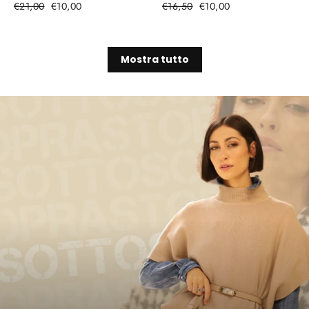
Prezzo
€21,00
Prezzo
€10,00
Prezzo
€16,50
Prezzo
€10,00
di
di
vendita
vendita
Mostra tutto