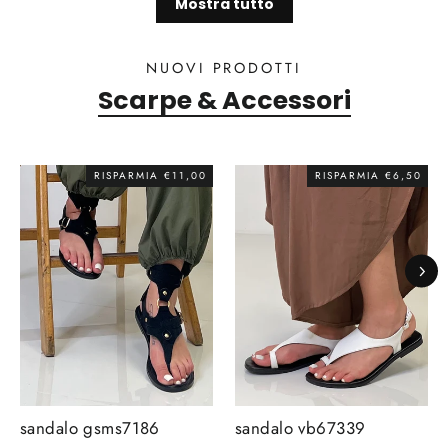
Mostra tutto
NUOVI PRODOTTI
Scarpe & Accessori
RISPARMIA €11,00
RISPARMIA €6,50
sandalo gsms7186
sandalo vb67339