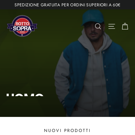
Salta
SPEDIZIONE GRATUITA PER ORDINI SUPERIORI A 60€
al
Metti
SottoSopra
contenuto
in
Ca
Store
Cerca
Navigaz
pausa
la
presentazione
UOMO
NUOVI PRODOTTI