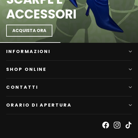
ACCESSORI
ACQUISTA ORA
INFORMAZIONI
SHOP ONLINE
CONTATTI
ORARIO DI APERTURA
Facebook
Instagr
Ti